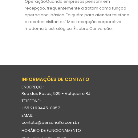
OperaçãoQuando empresas pensam em
recepção, frequentemente a tratam como função
operacional básica: "alguém para atender telefone
e receber visitantes".Mas recepção corporativa
moderna é estratégica. É sobre:Conversão...
INFORMAÇÕES DE CONTATO
ENDEREÇO:
Rua das Rosas, 525 - Valqueire RJ
TELEFONE:
+55 21 99445-8957
EMAIL:
contato@personalfa.com.br
HORÁRIO DE FUNCIONAMENTO