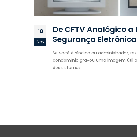
De CFTV Analógico a In
18
Segurança Eletrônic
Nov
Se você é síndico ou administrador, r
condomínio gravou uma imagem útil pa
dos sistemas...