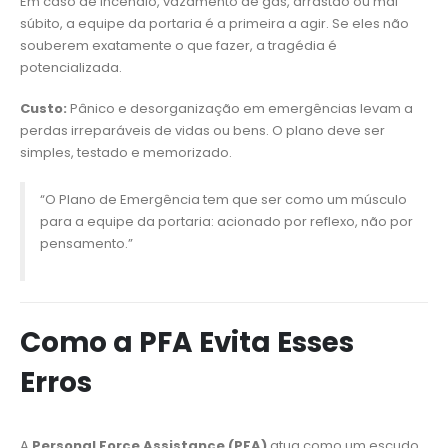
Em caso de incêndio, vazamento de gás, arrastão ou mal
súbito, a equipe da portaria é a primeira a agir. Se eles não
souberem exatamente o que fazer, a tragédia é
potencializada.
Custo:
Pânico e desorganização em emergências levam a
perdas irreparáveis de vidas ou bens. O plano deve ser
simples, testado e memorizado.
“O Plano de Emergência tem que ser como um músculo
para a equipe da portaria: acionado por reflexo, não por
pensamento.”
Como a PFA Evita Esses
Erros
A
Personal Force Assistance (PFA)
atua como um escudo